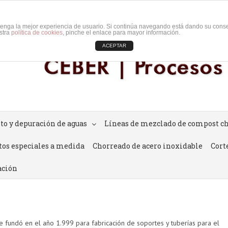
d tenga la mejor experiencia de usuario. Si continúa navegando está dando su cons
stra
política de cookies
, pinche el enlace para mayor información.
ACEPTAR
to y depuración de aguas
Líneas de mezclado de compost 
tos especiales a medida
Chorreado de acero inoxidable
Cort
ación
 fundó en el año 1.999 para fabricación de soportes y tuberías para el