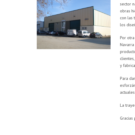
sector n
obras hi
con las
los dise
Por otra
Navarra 
producto
clientes
y fabric
Para dar
esforzá
actuales
La traye
Gracias 