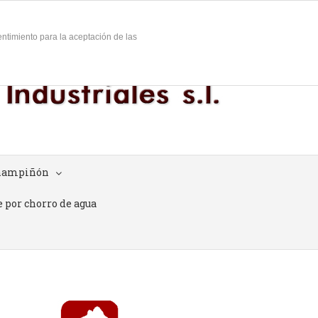
948 754 642
|
www.ceber.net
entimiento para la aceptación de las
champiñón
e por chorro de agua